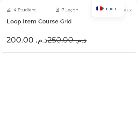
French
4 Etudiant
7 Leçon
Tous niveaux
Loop Item Course Grid
د.م. 250.00
د.م. 200.00