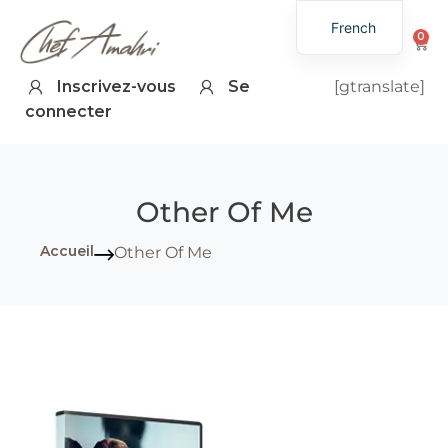
French
0
Inscrivez-vous
Se
[gtranslate]
connecter
Other Of Me
Accueil
Other Of Me