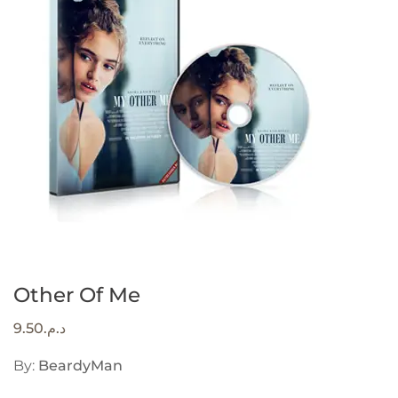
Other Of Me
9.50
د.م.
By:
BeardyMan