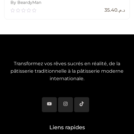
By BeardyMan
35.40
د.م.
0.00
out
of
5
Ajouter Au Panier
Transformez vos rêves sucrés en réalité, de la
pâtisserie traditionnelle à la pâtisserie moderne
internationale.
Liens rapides